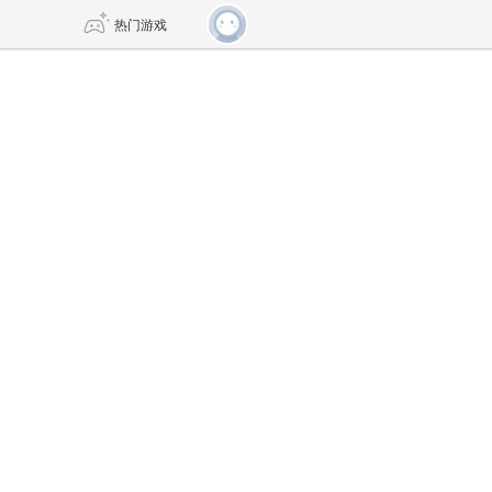
热门游戏
DNF
传奇4
剑网3旗舰版
新天龙八部
自由
诛仙世界
仙剑世界