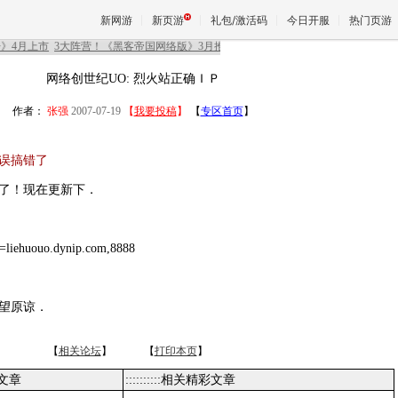
新网游
新页游
礼包/激活码
今日开服
热门页游
网络创世纪UO: 烈火站正确ＩＰ
魔兽
作者：
张强
2007-07-19
【
我要投稿
】
【
专区首页
】
天堂
误搞错了
了！现在更新下．
王权与
ehuouo.dynip.com,8888
望原谅．
【
相关论坛
】 【
打印本页
】
类文章
::::::::::相关精彩文章