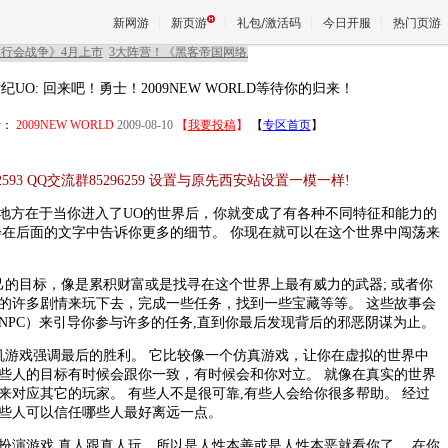
新网游
新页游
礼包/激活码
今日开服
热门页游
纪UO: 回来吧！勇士！2009NEW WORLD等待你的归来！
魔兽
者：
2009NEW WORLD
2009-08-10
【
我要投稿
】
【
专区首页
】
天堂
.230,2593 QQ交流群85296259 设置与原先西安站设置一模一样!
别的地方在于当你进入了UO的世界后，你就变成了有各种不同特征和能力的
会在后面的文字中告诉你更多的细节。 你现在就可以在这个世界中闯荡来
王权与
自己的目标，像是累积财富或是找寻在这个世界上最有威力的武器; 或者你
的许多剧情来玩下去，完成一些任务，找到一些宝藏等等。 这些故事会
NPC）来引导你参与许多的任务,直到你最后发现背后的邪恶阴谋为止。
计算机游戏强调最后的胜利。 它比较像一个仿真游戏，让你在虚拟的世界中
些人的目标有时候会跟你一致，有时候会和你对立。 就像在真实的世界
来对应其它的玩家。 有些人不是很可靠,有些人会给你很多帮助。 经过
些人可以信任哪些人最好离远一点。
扮演游戏 真人跟真人玩，所以是人性本善或是人性本恶就看你了。 在你