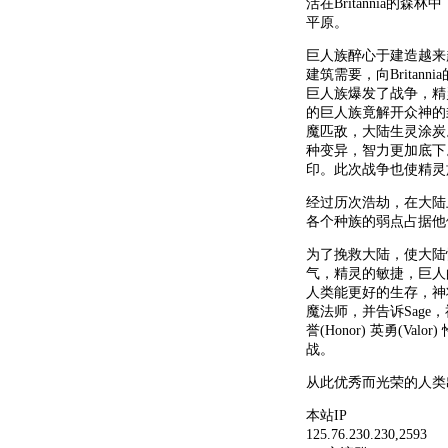
活在Britannia
平原。
巨人族醉心于建造越来
建筑需要，向Brita
巨人族爆发了战争，精
的巨人族竟解开众神的
魔匹敌，大陆生灵涂炭
种变异，智力更加底下
印。此次战争也使精灵
经过历次浩劫，在大陆
各个种族的弱点占据他
为了挽救大陆，使大陆
气，精灵的敏捷，巨人
人类能更好的生存，神将
魔法师，并告诉Sage，神需要具备
誉(Honor) 英勇(Valo
战。
从此优秀而光荣的人类出现
本站IP
125.76.230.230,2593