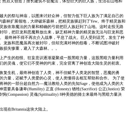
的森林中；然后又创造了擅长建筑不会魔法，体型巨大的巨人族，生活在山地和
越大的祭坛神庙，以图来讨好众神，但智力低下巨人族为了满足自己的
nnia的森林扩展领地，大肆破坏森林，把精灵族驱赶到了Yew。终于精灵族和
灵族依靠魔法的力量和精确的弓箭把巨人族赶到了山地。这时走投无路
封印，把巨龙和恶魔释放出来，缺乏精神力量的精灵族无法与巨龙和恶
。 最终神不得不再次介入战事，平息了战火。巨人受到诅咒，发生了种
。龙族和恶魔虽再次被封印，但却充满对神的怨毒，不断试图冲破封
族损失惨重，避入了大森林。。。
上产生的怨恨、狂妄意识逐渐凝聚成一股黑暗力量，这股黑暗力量利用
们的灵魂，使它们不受神的约束，完全背离了神创造大陆生灵的初衷。
恢复生机，最终神创造了人类，神不但赋予人类龙的智慧，恶魔的勇
的力量，还赋予人类爱的心灵，使人类懂得去相互帮助和合作。 为了使
神的一部分超自然力---魔法教给人类的先知Sage，使他成为人类的大
谦卑(Humility) 正直 (Honesty) 牺牲(Sacrifice) 公正(Justice) 荣
r) 怜悯(Compassion) 灵魂(Spitituality) 8种美德的骑士来最终与黑暗力量决
在Britannia这块大陆上。