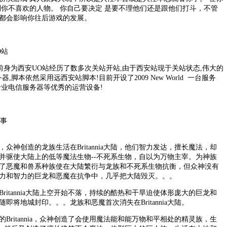
到你不喜欢的人物。 你自己要决定 是要不理他们还是跟他们打斗，不管
都会影响你往后游戏的发展。
UO站
ld UO站前身为西安UO站经历了数多次关站开站,由于西安站现于关站状态,伟大的
,脚本依然采用远西安站脚本!目前开设了2009 New World 一台服务
,专业电信服务器等优秀的运营设备!
故事
众神创造的龙族生活在Britannia大陆，他们智力发达，擅长魔法，却
并驱使大陆上的低等魔法生物--不死系生物，自以为万物主宰。为神族
了恶魔和兽系种族使在大陆繁衍与龙族和不死系生物抗衡，但众神没有
力和智力的巨龙和恶魔在抗争中，几乎把大陆毁灭。。。
ritannia大陆上空开始不落，持续的酷热和干旱迫使体形庞大的巨龙和
即将地城封印。。。龙族和恶魔首次消失在Britannia大陆。
Britannia，众神创造了会使用魔法能和能万物和平相处的精灵族，生