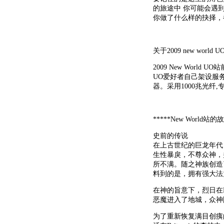
的旅途中 你可能会遇
你做了什么样的抉择，
关于2009 new world 
2009 New Wor
UO爱好者自己架设服务器
器。采用1000兆光纤
*****New World站的
史前的传说
在上古世纪的巨龙年代，
生性暴戾，不尊众神，
所不满。随之神族创造
料到的是，拥有强大法
在神的旨意下，烈日在B
恶魔进入了地城，众神随
为了重新恢复满目创痍的