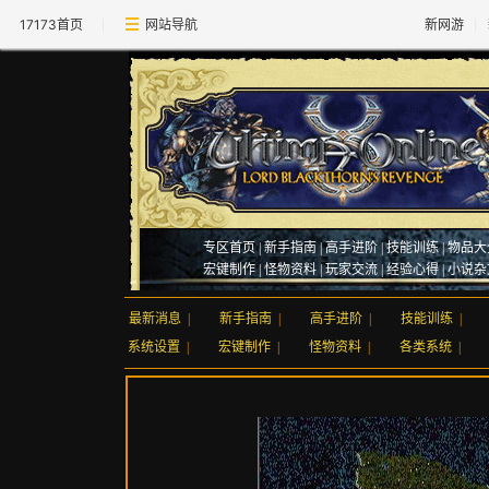
17173首页
网站导航
新网游
专区首页
|
新手指南
|
高手进阶
|
技能训练
|
物品大
宏键制作
|
怪物资料
|
玩家交流
|
经验心得
|
小说杂
最新消息
|
新手指南
|
高手进阶
|
技能训练
|
系统设置
|
宏键制作
|
怪物资料
|
各类系统
|