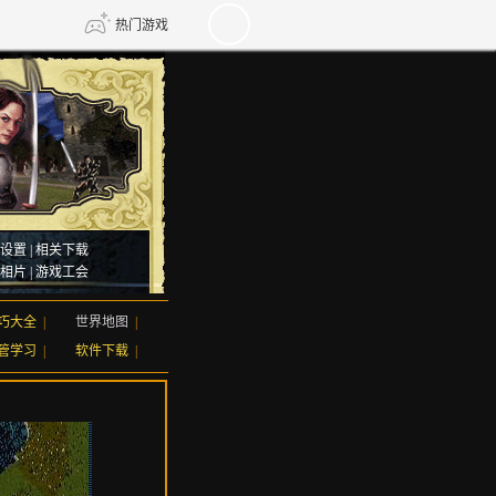
热门游戏
DNF
传奇4
剑网3旗舰版
新天龙八部
设置
|
相关下载
自由
诛仙世界
仙剑世界
相片
|
游戏工会
巧大全
|
世界地图
|
管学习
|
软件下载
|