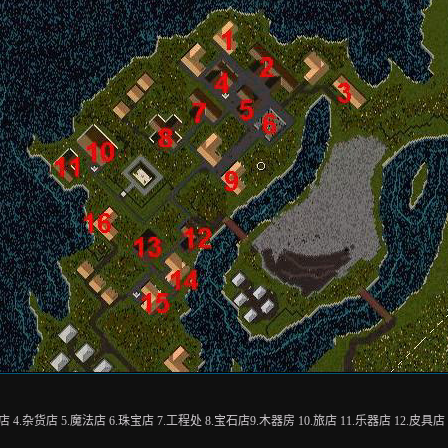
物店 4.杂货店 5.魔法店 6.珠宝店 7.工程处 8.宝石店9.木器房 10.旅店 11.乐器店 12.皮具店 