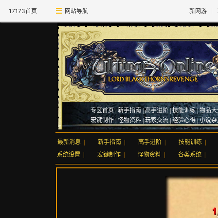
17173首页
网站导航
新网游
专区首页
|
新手指南
|
高手进阶
|
技能训练
|
物品大
宏键制作
|
怪物资料
|
玩家交流
|
经验心得
|
小说杂
最新消息
|
新手指南
|
高手进阶
|
技能训练
|
系统设置
|
宏键制作
|
怪物资料
|
各类系统
|