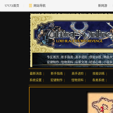
17173首页
网站导航
新网游
专区首页
|
新手指南
|
高手进阶
|
技能训练
|
物品大
宏键制作
|
怪物资料
|
玩家交流
|
经验心得
|
小说杂
最新消息
|
新手指南
|
高手进阶
|
技能训练
|
系统设置
|
宏键制作
|
怪物资料
|
各类系统
|