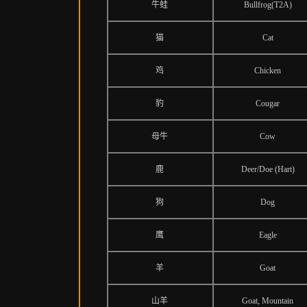
牛蛙
Bullfrog(T2A)
猫
Cat
鸡
Chicken
豹
Cougar
母牛
Cow
鹿
Deer/Doe (Hart)
狗
Dog
鹰
Eagle
羊
Goat
山羊
Goat, Mountain