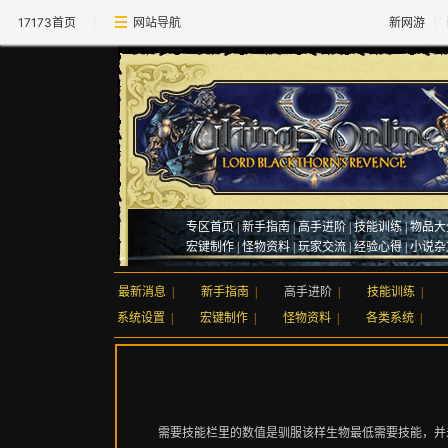
17173首页
网站导航
新网游
专区首页
|
新手指南
|
高手进阶
|
技能训练
|
物品大
宏键制作
|
怪物资料
|
玩家交流
|
经验心得
|
小说杂
最新消息
|
新手指南
|
高手进阶
|
技能训练
|
系统设置
|
宏键制作
|
怪物资料
|
各类系统
|
需要技能栏里的数值是驯服该样生物最低需要技能，并