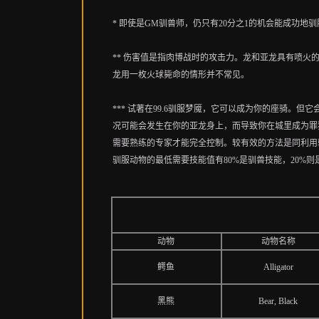
* 即使是GM驯兽师，仍只有20分之1的机会能成功地
** 伤害值是指肉博战时的攻击力。龙和亚龙具有喷火
龙用一枚火球毙命的情形并不常见。
*** 试著在99.6驯服梦魇，它可以成为你的座骑。
况可能会发生在你的亚龙身上，而导致你在城里成为罪
需要熟练的专家才能完全控制。较有效的方法是同利用
驯服动物的最低需要技能值有80%是驯兽技能，20%
动物
动物名称
鳄鱼
Alligator
黑熊
Bear, Black