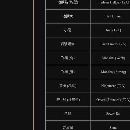
地狱猫 (豹型)
Predator Hellcat (T2A)
地狱犬
Hell Hound
小鬼
Imp (T2A)
岩浆蜥蜴
Lava Lizard (T2A)
飞猴 (弱)
Mongbat (Weak)
飞猴 (强)
Mongbat (Strong)
梦魇 (战马)
Nightmare (T2A)
陆行鸟 (狂暴型)
Ostard (Frenzied) (T2A
沟鼠
Sewer Rat
史莱姆
Slime