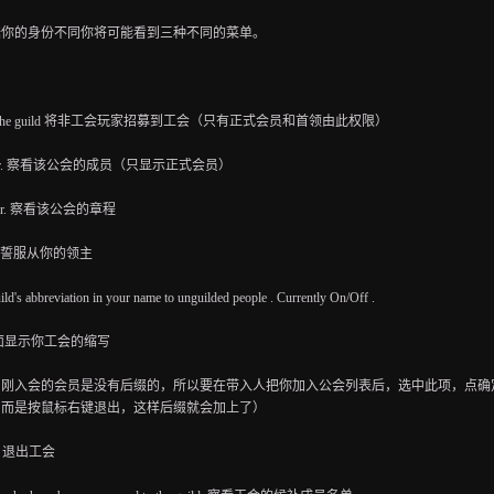
据你的身份不同你将可能看到三种不同的菜单。
ne into the guild 将非工会玩家招募到工会（只有正式会员和首领由此权限）
nt roster. 察看该公会的成员（只显示正式会员）
charter. 察看该公会的章程
lty. 宣誓服从你的领主
ld's abbreviation in your name to unguilded people . Currently On/Off .
面显示你工会的缩写
：刚入会的会员是没有后缀的，所以要在带入人把你加入公会列表后，选中此项，点确
，而是按鼠标右键退出，这样后缀就会加上了）
ild. 退出工会