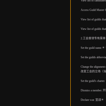
View list of candi
Access Guild Mast
View list of guild
View list of guil
2.工会首领专有菜单（Acces
Set the guild na
Set the guilds abb
Change the alignment 
改变工会的立场（当
Set the guild's c
Dismiss a membe
Declare war. 宣战＊