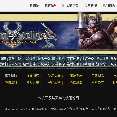
新网游
新页游
礼包/激活码
今日开服
热门页游
魔兽
天堂
指南
|
高手进阶
|
技能训练
|
物品大全
|
魔法系统
|
工匠制品
|
技巧大全
|
世界地图
|
系统
王权与
资料
|
玩家交流
|
经验心得
|
小说杂文
|
天神学习
| 最新站点 |
游戏靓图
|
游戏论坛
|
玩家
高手进阶
|
技能训练
|
物品大全
|
魔法系统
|
工匠制品
|
技
怪物资料
|
各类系统
|
经验心得
|
心情故事
|
网创杂文
|
网
公会石及其菜单的使用说明
ed to Guild Stone），可以将你的工会基石建立在你满意的地点，同时你即成为工会的