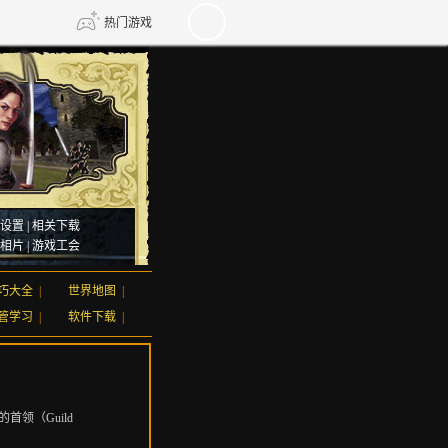
热门游戏
DNF
传奇4
剑网3旗舰版
新天龙八部
设置
|
相关下载
自由
诛仙世界
仙剑世界
相片
|
游戏工会
巧大全
|
世界地图
|
管学习
|
软件下载
|
首领（Guild