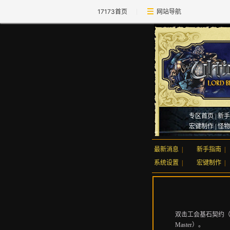
17173首页
网站导航
专区首页
|
新手
宏键制作
|
怪物
最新消息
|
新手指南
|
系统设置
|
宏键制作
|
双击工会基石契约（De
Master）。