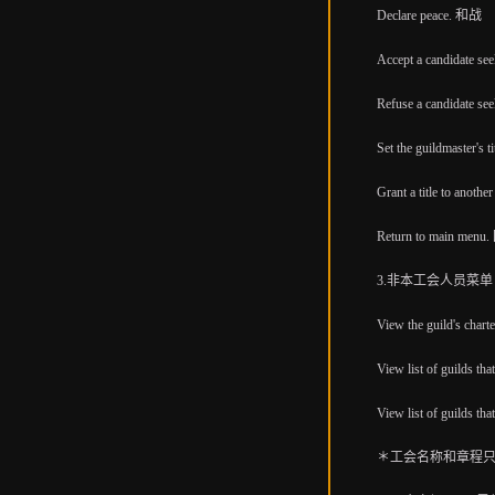
Declare peace. 和战
Accept a candida
Refuse a candida
Set the guildmaste
Grant a title to
Return to main m
3.非本工会人员菜
View the guild's 
View list of guild
View list of guil
＊工会名称和章程