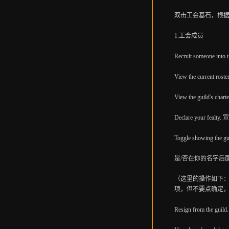
双击工会基石，根
1.工会成员
Recruit someo
View the curre
View the guild's 
Declare your fea
Toggle showing the gui
是/否在你的名字后
（这里的操作如下
项，但不要点确定
Resign from the gu