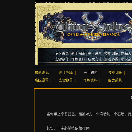
专区首页
|
新手指南
|
高手进阶
|
技能训练
|
物品大
宏键制作
|
怪物资料
|
玩家交流
|
经验心得
|
小说杂
最新消息
|
新手指南
|
高手进阶
|
技能训练
|
系统设置
|
宏键制作
|
怪物资料
|
各类系统
|
当你手上拿着武器，而被对方一个麻墙加一个石墙，行
其实，十字必杀技依然可解！