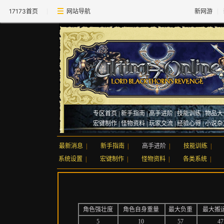
17173首页
网站导航
新网游
专区首页
|
新手指南
|
高手进阶
|
技能训练
|
物品大
宏键制作
|
怪物资料
|
玩家交流
|
经验心得
|
小说杂
最新消息
|
新手指南
|
高手进阶
|
技能训练
|
系统设置
|
宏键制作
|
怪物资料
|
各类系统
|
角色强壮度
角色自身重量
最大负重
最大搬
5
10
57
47