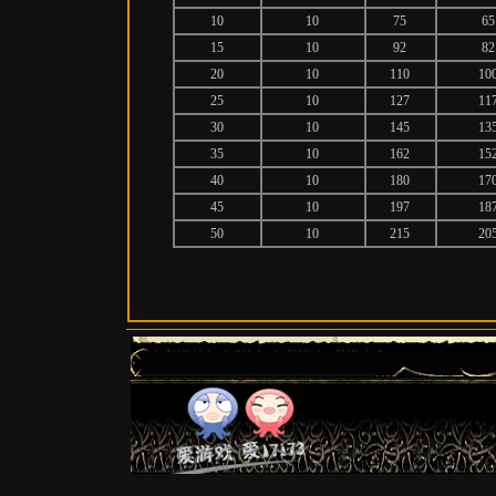
10
10
75
65
15
10
92
82
20
10
110
10
25
10
127
11
30
10
145
13
35
10
162
15
40
10
180
17
45
10
197
18
50
10
215
20