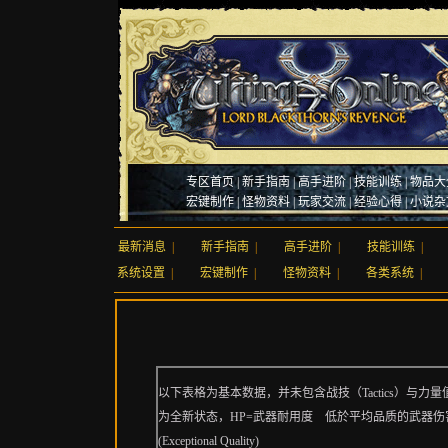
专区首页
|
新手指南
|
高手进阶
|
技能训练
|
物品大
宏键制作
|
怪物资料
|
玩家交流
|
经验心得
|
小说杂
最新消息
|
新手指南
|
高手进阶
|
技能训练
|
系统设置
|
宏键制作
|
怪物资料
|
各类系统
|
以下表格为基本数据，并未包含战技（Tactics）与
为全新状态，HP=武器耐用度 低於平均品质的武器伤害值减４(
(Exceptional Quality)