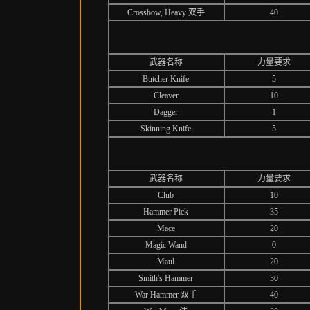
Crossbow, Heavy 双手
40
武器名称
力量要求
Butcher Knife
5
Cleaver
10
Dagger
1
Skinning Knife
5
武器名称
力量要求
Club
10
Hammer Pick
35
Mace
20
Magic Wand
0
Maul
20
Smith's Hammer
30
War Hammer 双手
40