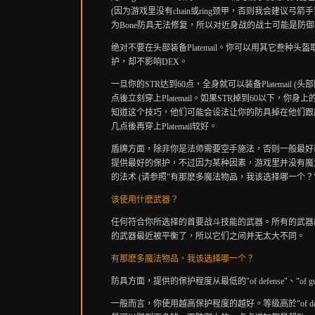
(
因为游戏里没
有chain
或
ring
颈甲，否则我会建议弓箭手
为
Bone
防具无法修复，所以对近身战的战士可能是防御
绝对不要在头部装备
Platemail
。你可以用其它叁种头盔
护，却不影响
DEX
。
一旦你的
STR
达到
60
点，全身就可以装备
Platemail (
头部
点後立刻穿上
Platemail
。如果
STR
掉到
60
以下，你身上
知道这个技巧，他们可能会设法让你的防具掉在他们跟
几点後再穿上
Platemail
较好。
盾牌方面，除非你是法师需要空手施法，否则一般最好
提供最好的保护，不过因为某种因素，游戏里并没有魔
的法术
(
请参照
"
有那麽多魔法物品，我该选择哪一个？
该使用什麽武器
？
任何符合你所选择的首要战斗技能的武器。所有的武器
的武器最近被平衡了，所以它们之间并无太大不同。
有那麽多魔法物品，我该选择哪一个？
防具方面，提供的保护程度从最低的
"of defense"
、
"of g
一般而言，你使用越高保护程度的越好。等级高於
"of d