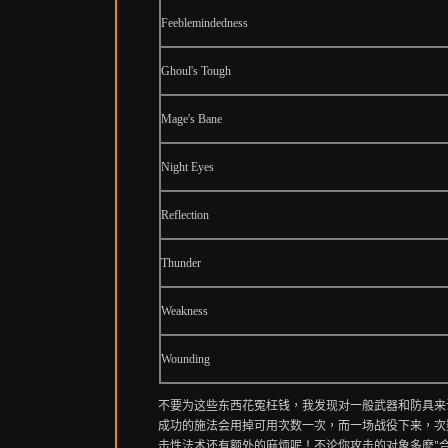
Feeblemindedness
Ghoul's Tough
Mage's Bane
Night Eyes
Reflection
Thunder
Weakness
Wounding
不要为这些东西花冤枉钱，我发现对一般武器和防具来
成功的施法会用掉可用次数一次，而一场战役下来，次数很
击性法术还有额外的麻烦呢！不论你攻击的对象多麽"合法"