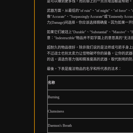
是可以赚到更多钱，而防御上的一点点增加都是帮助。
武器方面，从最低的
"of ruin"
、
"of might"
、
"of force"
、
"
像
"Accurate"
、
"Surpassingly Accurate"
或
"Eminently Accur
力
(Damage)
间选择，你应该选择精确度。因为如果一开
如果它们被冠上
"Durable"
、
"Substantial"
、
"Massive"
、
"F
意：
"Indestructible"
物品并不如字面上的意思真的
"
无法
超耐久的物品很好，除非我们说的是法师或弓箭手身上
不过战士也别太卖力让怪物破坏你的装备，让你的武器
的话，请选伤害力强和精准度高的武器，取代耐用的防
最後，下表是魔法物品的名字和所代表的法术：
名称
Burning
Clumsiness
Daemon's Breath