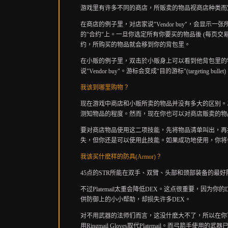
游戏里有许多不同的商店，所贩卖的物品视商店种类而
在商店的例子里，对店家说
"Vendor buy"
，会显示一张
的
"
合约
"
上。一旦你选定所有你要买的物品後
(
每页交
约，所购买的物品就会移到你的背包里。
在小贩的例子里，双击於小贩身上可以看到他背包里的
说
"Vendor buy"
。游标会变成
"
目的游标
"(targeting bullet)
我该到哪里购物？
现在游戏中商店和小贩所卖的物品并没有多大的区别。
测知物品的程度。然而，现在你也可以对商店贩卖的物
要对商店物品使用这二项技能，先将物品清单叫出，再
失，但你还是可以使用此技能。如果成功地使用，你将
我该买什麽样的防具
(Armor)
？
45
点的
STR
所能在双手、双臂、头部和颈部装备的最好
不过
Platemail
太重会降低
DEX
。这点很重要，因为你的
供防御上的小小帮助，却损失许多
DEX
。
对不用武器的法师们而言，这没什麽大不了，所以在你
用
Ringmail Gloves
取代
Platemail
。而弓箭手使用的武器