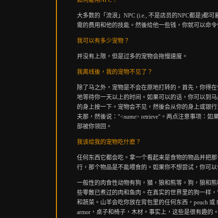
如何雇用NPC
？
大多数的「流浪」NPC (i.e., 不是店员的NPC都是
需的费用和他的技能。然後给他一些钱，你就可以命令
我可以有多少宠物？
并没有上限，但是过多的宠物会拖慢速度。
我离线後，我的宠物不见了？
除了马之外，宠物是不会在原地打转的。首先，你得在
地等待你一天以上的时间。如果可以的话，你可以到马
的身上按一下。宠物会不见，然後会从你的身上或银行里
夫那，然後说："<
name
> retrieve"。两点注意
部被你领回。
我该给我的宠物吃什麽？
任何东西它都会吃。拿一个看起来是食物的物品并把那
行，那个物品是不能喂食的。如果你不想尝试，你可以使用A
一般性的肉食性动物有狗，猫，狼和熊等。狗，狼和熊
些零散已煮过的肉和鱼肉。在真实的世界里的狗一样，
和蔬菜。山羊会吃你放在背包里的任何东西，pouch 或 
armor，桌子和椅子，木材。事实上，这些是很有趣的。我