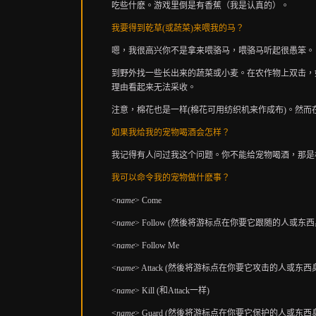
吃些什麽。游戏里倒是有香蕉（我是认真的）。
我要得到乾草
(或蔬菜)来喂我的马？
嗯，我很高兴你不是拿来喂骆马，喂骆马听起很愚笨。
到野外找一些长出来的蔬菜或小麦。在农作物上双击，
理由看起来无法采收。
注意，棉花也是一样(棉花可用纺织机来作成布)。然
如果我给我的宠物喝酒会怎样？
我记得有人问过我这个问题。你不能给宠物喝酒，那是
我可以命令我的宠物做什麽事？
<
name
> Come
<
name
> Follow (然後将游标点在你要它跟随的人或东西
<
name
> Follow Me
<
name
> Attack (然後将游标点在你要它攻击的人或东西
<
name
> Kill (和Attack一样)
<
name
> Guard (然後将游标点在你要它保护的人或东西