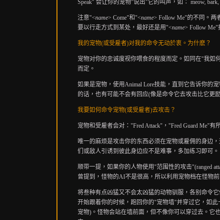
Speak" 会让你的宠物"说出"它的叫声，如： meow, bark
注意"<
name
> Come"和"<
name
> Follow Me"
要以行走方式到某处，最好还是用"<
name
> Follow
我的宠物
(或受雇者)对我的命令无动於衷。为什麽？
宠物对你的忠诚度视你喂食的程度而定。如同在"我如何命令我
而定。
如果是宠物，使用Animal Lore技能，直到它告诉你的宠物
的话，也有可能不会有回应(像是命令它去攻击比它更励
我要如何命令宠物
(或受雇者)去攻击？
宠物和受雇者会对："Fred Attack"，"Fred Guard Me
唯一的麻烦是攻击你的东西必须在宠物或雇佣的身边，
们或敌人引诱到彼此身边应不是难事，多加练习即可。
顺带一提，如果你的人物使用"范围性的攻击"(ranged attacks
曾提到，怪物的AI不是很高，所以利用宠物档在怪物
将叁种有点凶猛又不会太凶猛的动物驯服，各别命令它们
开始跟着你的时候，跑回你的"宠物墙"并穿过它，如
宠物)。怪物会站在墙前面，但不像你可以穿过去。它