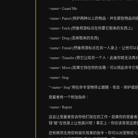
<
name
> Guard Me
<
name
> Patrol (保护两种以上的物品，并在那些物品间
<
name
> Fetch (然後将游标点在你要它取来的东西上)
<
name
> Drop (丢掉取来的东西)
<
name
> Friend (然後将游标点在另一人身上，让他可
<
name
> Transfer (将它让给另一个人，此後你就无法
<
name
> Move (如果它挡住你的去路，可以用此命令它
<
name
> Stop
"<
name
> Stop"用在命令宠物停止跟随、攻击、保
受雇者有一个附加指命：
<
name
> Report
这会让受雇者告诉你他们现在的工作。如果你的受雇者
钱"砸"在他身上让他高兴吧！事实上，你应该常常这
还有两项无用但有娱乐效果的指令。你可以对宠物说"Goo