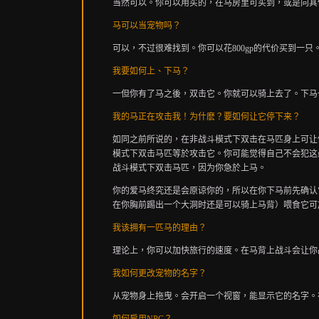
当然可以。你可以用买的，在马房里可买到，或是向其
马可以当宠物吗？
可以，不过很难找到。你可以花
800gp
的代价买到一只
我要如何上、下马？
一但你有了马之後，双击它。你就可以骑上去了。下马
我的马
正在攻击我！为什麽？要如何让它停下来？
如同之前所说的，在非战斗模式下双击在马匹身上可让
模式下双击马匹等於攻击它。你可能觉得自己不会犯这
战斗模式下双击马匹，因为你急於上马。
你的爱马终究还是会原谅你的，所以在你下马前先确认
在你胸前踢出一个大洞时还是可以骑上马背）喂食它可
我该拥有一匹马的理由？
理论上，你可以加快旅行的速度。
在马背上战斗会让你
我如何更改宠物的名字？
从宠物身上拖曳。会开启一个视窗，能显示它的名字。