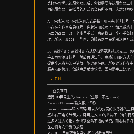
选择好你想玩的服务器以后，你就需要在该服务器上申
同的服务器申请帐号的方式也会有所不同，大致分为以
A、在线注册：在线注册方式是指不用事先申请帐号，
不存在和你同名的帐号，你就注册成功了；如果系统中
前面的画面，改一个帐号重试，直到找出一个不重名帐
理，所以一般只有一些新开的服务器才会采用这种方式
B、离线注册：离线注册方式是指需要通过EMAIL、
手工为你添加帐号，然后再通知你。离线注册的方式有
提供个人资料的申请很可能遭到拒绝，所以建议你在申
服务器的管理，但缺点是反馈较慢。因为是手工处理，
二、登陆
1、登录画面
运行UO目录里的client.exe（注意：不是uo.exe)
Account Name-----输入帐户名称
Password---------输入密码(可以去你要玩的服务器的
点击右下角的绿箭头，即可进入UO的世界了（有时网
过多人进去的话，会出现登陆不进的状况，耐心试多几
在左侧有几个新的按钮：
My UO－目前取消功能，将在以后有用处