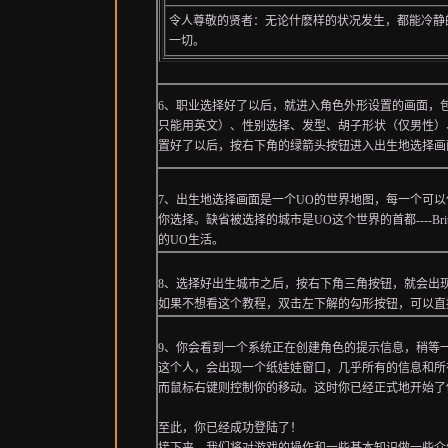
令人尊敬的贤者：无论什麽样的状况发生，都能冷静
一切。
6、职业选择好了以后，就进入角色外形设置的画面，
只能用英文）、性别选择、发型、胡子形状（仅男性）
置好了以后，按右下角的绿箭头按钮进入出生地选择画
7、出生地选择画面是一个UO的世界地图，每一个可
你选择。缺省被选择的城市是UO这个世界的首都----B
的UO生活。
8、选择好出生城市之后，按右下角三角按钮，就会出
如果不想看这个教程，双击左下解的勾形按钮，可以直
9、你会看到一个系统正在创建角色的提示信息，稍等
这个人，会出现一个纸娃娃窗口，几乎所有的信息和所
而鼠标右键则控制你的移动。这时你已经正式地开始了
至此，你已经成功登陆了！