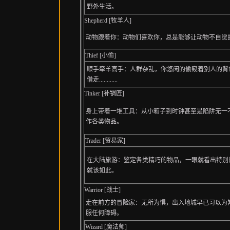
野外生活。
Shepherd [牧羊人]
动物跟着你：动物们喜欢你，总是能够让动物不自觉
Thief [小偷]
顺手牵羊高手：人群杂乱，你悠闲的偷窥着别人的背
借走............
Tinker [补锅匠]
身上带着一堆工具：从小箱子到时钟甚至是陷阱无一
作各类物品。
Trader [贸易家]
在大陆旅游：鉴定各类精巧的物品，一眼就看出特别
就该如此。
Warrior [战士]
走在前方的冒险家：无所为惧，出入地城早已习以为
服任何障碍。
Wizard [魔法师]