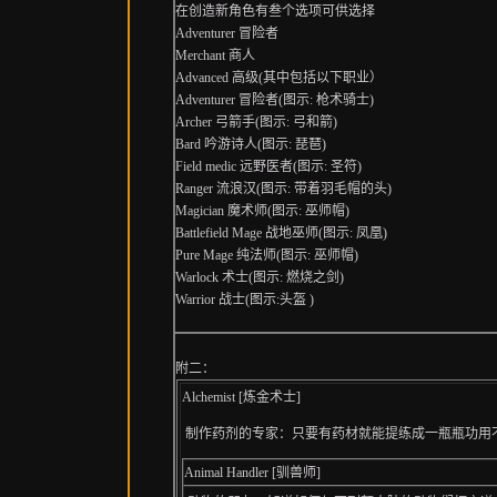
在创造新角色有叁个选项可供选择
Adventurer 冒险者
Merchant 商人
Advanced 高级(其中包括以下职业）
Adventurer 冒险者(图示: 枪术骑士)
Archer 弓箭手(图示: 弓和箭)
Bard 吟游诗人(图示: 琵琶)
Field medic 远野医者(图示: 圣符)
Ranger 流浪汉(图示: 带着羽毛帽的头)
Magician 魔术师(图示: 巫师帽)
Battlefield Mage 战地巫师(图示: 凤凰)
Pure Mage 纯法师(图示: 巫师帽)
Warlock 术士(图示: 燃烧之剑)
Warrior 战士(图示:头盔 )
附二：
Alchemist [炼金术士]
制作药剂的专家：只要有药材就能提练成一瓶瓶功用
Animal Handler [驯兽师]