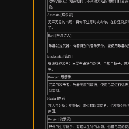
动物的朋友：知道如何与不列颠大陆的动物们打交道
物。
Assassin [暗杀者]
无声无息的出现：再你不注意时攻击你，在你还没搞
了。
Bard [吟游诗人]
乐器就是武器：有着特别的音乐天份，能使用乐器制
Blacksmith [铁匠]
锻造各种装备：只要有铁块与熔炉，再加个槌子，就
甲。
Bowyer [弓箭手]
完美的攻击者：凭着高度的敏捷，使用弓箭进行远攻
到重创。
Healer [医者]
救人与分析：能够使用绷带救回重伤者，也能够分析?
原因。
Ranger [流浪汉]
野外的生存能手：有追纵生物的本领，也懂弓箭的使