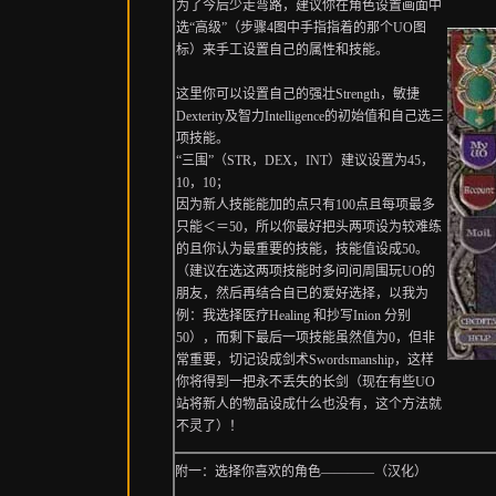
为了今后少走弯路，建议你在角色设置画面中
选“高级”（步骤4图中手指指着的那个UO图
标）来手工设置自己的属性和技能。
这里你可以设置自己的强壮Strength，敏捷
Dexterity及智力Intelligence的初始值和自己选三
项技能。
“三围”（STR，DEX，INT）建议设置为45，
10，10；
因为新人技能能加的点只有100点且每项最多
只能＜＝50，所以你最好把头两项设为较难练
的且你认为最重要的技能，技能值设成50。
（建议在选这两项技能时多问问周围玩UO的
朋友，然后再结合自已的爱好选择，以我为
例：我选择医疗Healing 和抄写Inion 分别
50），而剩下最后一项技能虽然值为0，但非
常重要，切记设成剑术Swordsmanship，这样
你将得到一把永不丢失的长剑（现在有些UO
站将新人的物品设成什么也没有，这个方法就
不灵了）！
附一：选择你喜欢的角色――――（汉化）