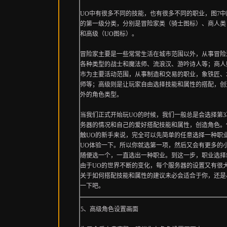
UO中有很多不同的技能，也有很多不同的职业，图7中
的第一级分类，分别是冒险家类（骑士图标）、商人类
和高级（UO图标）。
冒险家主要是一些常常生活在城市范围以外，从事冒险
各种类型的战士和魔法师、流浪汉、游吟诗人等；商人
市为主要活动范围，从事制造和交易的职业，象铁匠、
师等；高级则是让玩家自由选择技能和属性的搭配，创
外的角色类型。
当我们正式开始玩UO的时候，我们一般总是会选择第
务器的情况和自己的爱好搭配技能和属性，创造角色。
触UO的新手来说，完全可以先简单的任意选择一种职
UO体验一下。所以你就选第一项，然后又会有更多的
随便选一个，一直选出一种职业。到这一步，职业选择
由于UO的世界不断的变化，每个服务器的设置又有很
关于如何搭配技能和属性的建议未必会适合于你，还是
一下吧。
5、高级角色设置画面