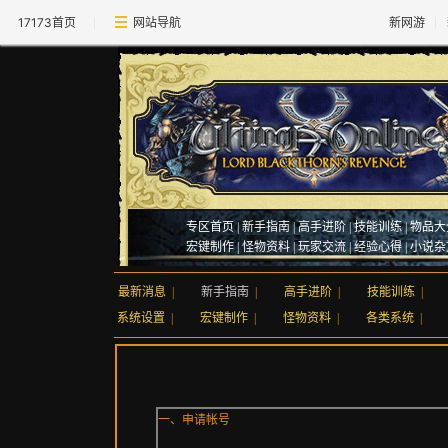
17173首页
网站导航
新网游
专区首页
|
新手指南
|
高手进阶
|
技能训练
|
物品大
宏键制作
|
怪物资料
|
玩家交流
|
经验心得
|
小说杂
最新消息
|
新手指南
|
高手进阶
|
技能训练
|
系统设置
|
宏键制作
|
怪物资料
|
各类系统
|
一、申请帐号