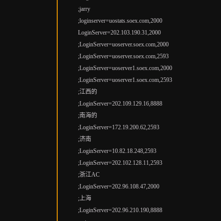
;jarry
;loginserver=uostats.soex.com,2000
LoginServer=202.103.190.31,2000
;LoginServer=uoserver.soex.com,2000
;LoginServer=uoserver.soex.com,2593
;LoginServer=uoserver1.soex.com,2000
;LoginServer=uoserver1.soex.com,2593
;江西的
;LoginServer=202.109.129.16,8888
;南海的
;LoginServer=172.19.200.62,2593
;济南
;LoginServer=10.82.18.248,2593
;LoginServer=202.102.128.11,2593
;浙江AC
;LoginServer=202.96.108.47,2000
;上海
;LoginServer=202.96.210.190,8888